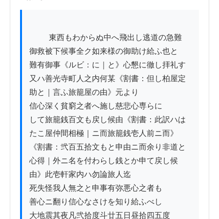
          東西もわからぬ中へ飛出し逃道の急難

御救被下候事全ク如来様の御助け給ふ也と

難有御事《ルビ：に｜と》心懇に徹し拝礼す

又ハ善光寺町人之内何某《割書：但し柏屋定
助と｜言ふ旅籠屋の由》元より

信心深く貧窮之者へ施し慈悲心専らに

して旅籠銭百文も戻し候由《割書：此訳ハは
たこ屋仲間相極｜ニ而旅籠銭壱人前ニ而》

《割書：弐百五拾文もと申由ニ而余り非道と
心得｜外ニ名を付わらし銭とか申て戻し候
由》此壱軒家内ハ勿論旅人迄

死失怪我人無之と申事有弥悪心之者も

善心ニ翻り信心なさけを知り給ふべし

大地震其夜凡弐拾度斗廿五日昼拾四五度
