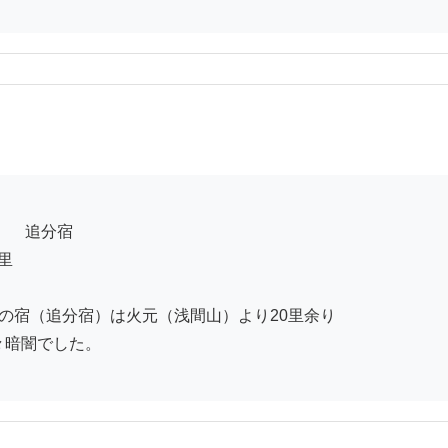
            右の宿（追分宿）は火元（浅間山）より20里余り

    皆々暗闇でした。
