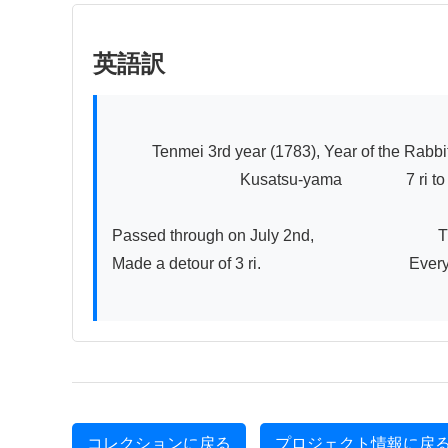
英語訳
          Tenmei 3rd year (1783), Year of the Rabbit                 Oiwake-juku (post station)

                                Kusatsu-yama                7 ri to the hot spring source

Passed through on July 2nd,                         
Made a detour of 3 ri.                                    
コレクションに戻る
プロジェクト情報に戻