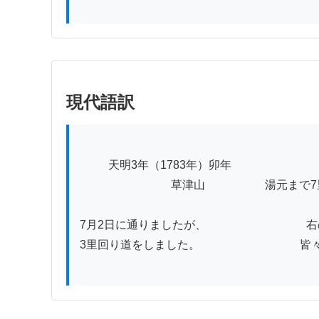
現代語訳
          天明3年（1783年）卯年                                     追分宿

                                草津山                     湯元まで7里

7月2日に通りましたが、                       
3里回り道をしました。                               