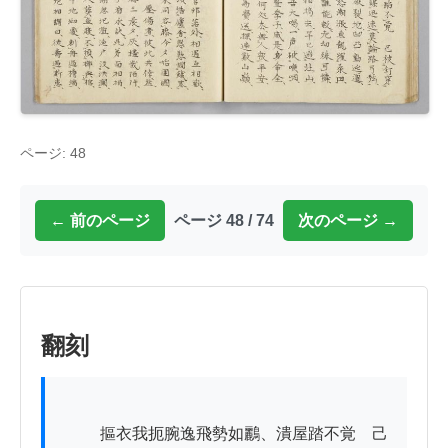
ページ: 48
← 前のページ
ページ 48 / 74
次のページ →
翻刻
          摳衣我扼腕逸飛勢如鸝、潰屋踏不覚　己