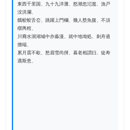
東西千里国、九十九洋灘、怒潮忽氾濫、漁戸
没洪瀾、

餓蛟蛟舌厺、跳躍上門欄、幾人塟魚腹、不須
槨輿棺、

川裔水洄湖城中亦淼漫、就中地坳処、刺舟過
擔端、

累月震不歇、愁眉雪尚攅、暮老相謂曰、徒寿
遇斯患、
