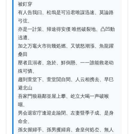
被釘穿

有人告我曰、松塢是可沿君唯謀迅速、莫論路
弓弦、

亦是一計策、帰途得安偠 唯然破裂地、凸凹動
迍遭、

加之万竈火市街幾処燃、又號怒潮漲、魚龍躍
桑田

壓者且溺者、急於、鮮倒懸、一一誰能救老幼
殊可憐、

趨到萱堂下、萱堂閴自間、人云相携去、早巳
避北山

吾家門狼藉鄰並屋上攀、屹立大喝一声破喉
咽、

男会退宦庁逢迎走踰閉、左妻曁季子成、是身
命全、

孫女握婦手、孫男攫婦肩、倉皇何処厺、無人