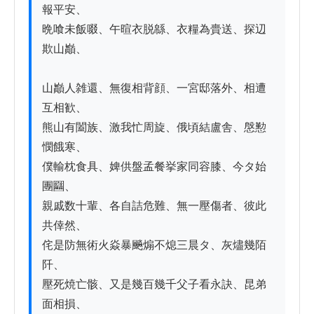
報平安、

晩喰未飯啜、午暄衣脱緜、衣糧為賷送、探辺
欺山巓、

山巓人雑還、無復相背顔、一宮邸落外、相遭
互相歓、

熊山有闔族、激我忙周旋、俄頃結盧舎、慇懃
憫餓寒、

僕輸枕食具、婢供盤孟餐挙家同容膝、今タ始
團圝、

親戚数十輩、各自詰危難、無一壓傷者、彼此
共倖然、

侘是防無術火焱暴飈煽不熄三晨タ、灰燼幾陌
阡、

壓死焼亡骸、又是幾百幾千父子看永訣、昆弟
面相損、
