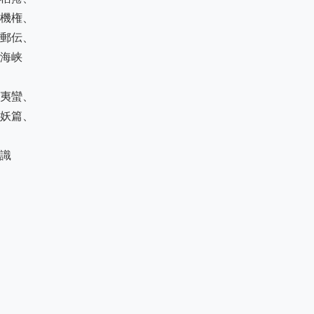
機権、

郵伝、

海峡

夷蠻、

妖篇、

識
