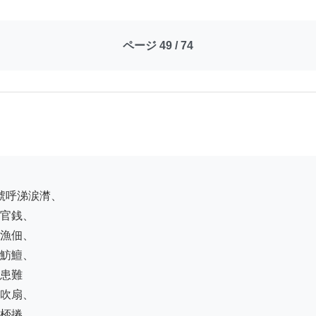
ページ 49 / 74
官銭、

漁佃、

魴鱣、

患難

吹扇、

桮捲、
