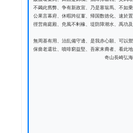
不蠲此舊弊、争有新政宣、乃是塞翁馬、不如乗
公果言幕府、休暇跨征鞌、帰国数徳化、速於置
徑営南庭殿、尭風不剰椽、堤防障潮水、禹功及
無周基有用、治乱備守邊、是我赤心願、可以禦
保嗇老還壮、噴啡窮益堅、吾家来裔者、看此地
　　　　　　　　　　　　　　　奇山長崎弘海

　　　　　　　　　　　　　　　　　　　　　