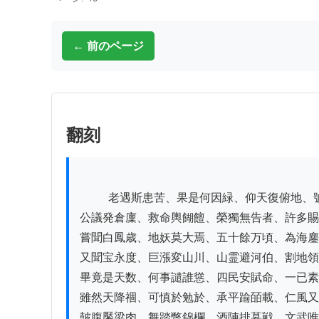
← 前のページ
翻刻
          老遇斯患苦、果是何因緑、仰天復俯地、號呼涕涙潸、

公議発倉廩、救命輿餬饘、榮獨無告者、許多賜
嘗聞白鳳歳、地妖莫大焉、五十餘万頃、為海鏖
又聞宝永度、巨漲変山川、山霊避河伯、割地領
畢竟是天数、何事譴誰慫、四民安賦命、一已素
雖然天降祻、可慎於勉於、承平踰皕載、仁風又
皷腹饜梁肉、舞踏蹩錦欄、酒陣排墓戦、文武唯