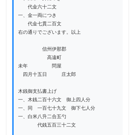
　　代金六十二文

一、金一両につき

　　代金七貫二百文

右の通りでございます。以上

　　　　　信州伊那郡

　　　　　　高遠町

未年　　　　　問屋

　四月十五日　　　庄太郎

木銭御支払書上げ

一、木銭二百十六文　御上四人分

一、同　一百七十九文　御下七人分

一、白米八升二合五勺

　　　　代銭五百三十二文
