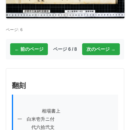
ページ: 6
← 前のページ
ページ 6 / 8
次のページ →
翻刻
          　　   相場書上

一　白米壱升ニ付

　　　代六拾弐文
