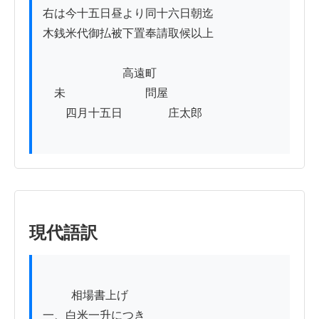
右は今十五日昼より同十六日朝迄

木銭米代御払被下置奉請取候以上

　　　　　　　高遠町

　未　　　　　　　問屋

　　四月十五日　　　　庄太郎

現代語訳
          相場書上げ

一、白米一升につき
