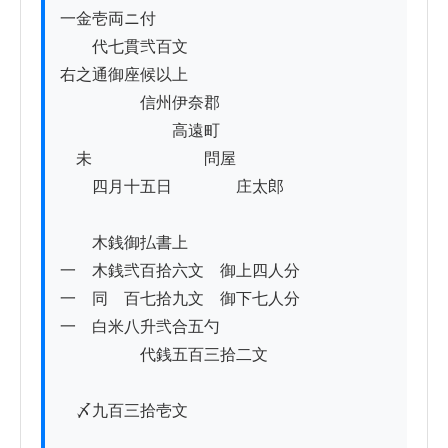
一金壱両ニ付

　　代七貫弐百文

右之通御座候以上

　　　　　信州伊奈郡

　　　　　　　高遠町

　未　　　　　　　問屋

　　四月十五日　　　　庄太郎

　　木銭御払書上

一　木銭弐百拾六文　御上四人分

一　同　百七拾九文　御下七人分

一　白米八升弐合五勺

　　　　　代銭五百三拾二文

　〆九百三拾壱文
