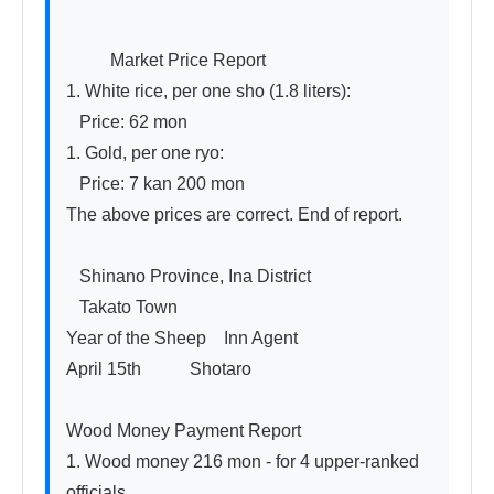
          Market Price Report

1. White rice, per one sho (1.8 liters):

   Price: 62 mon

1. Gold, per one ryo:

   Price: 7 kan 200 mon

The above prices are correct. End of report.

   Shinano Province, Ina District

   Takato Town

Year of the Sheep    Inn Agent

April 15th           Shotaro

Wood Money Payment Report

1. Wood money 216 mon - for 4 upper-ranked 
officials
