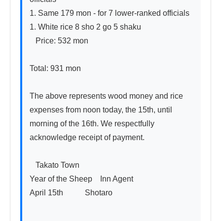
1. Same 179 mon - for 7 lower-ranked officials  

1. White rice 8 sho 2 go 5 shaku

   Price: 532 mon

Total: 931 mon

The above represents wood money and rice 
expenses from noon today, the 15th, until 
morning of the 16th. We respectfully 
acknowledge receipt of payment.

   Takato Town

Year of the Sheep    Inn Agent

April 15th           Shotaro
