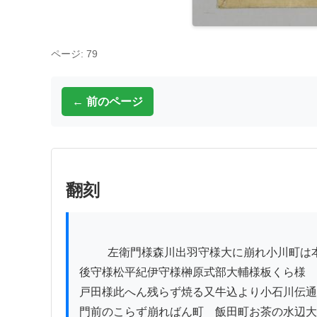
ページ: 79
← 前のページ
翻刻
          左衛門様森川出羽守様大に崩れ小川町は本郷丹

後守様松平紀伊守様榊原式部大輔様板くら様

戸田様此へん残らず焼る又牛込より小石川伝通
門前のこらず崩ればん町ゟ飯田町お茶の水辺大