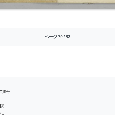
ページ 79 / 83
院

に
