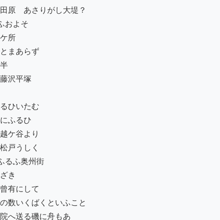
田原ゟあさりがし大堤？

およそ

ケ所

とまあらず

半

藤沢平塚

るひいたむ

にふるひ

越ケ谷より

松戸うしく

るふ奥州街

ざき

曾有にして

の数いくばくといふこと

院へ送る磯に舟もあ
