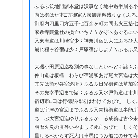
ふるふ筑地門諸本堂は潰事なく地中過半崩る小
向は御はた本□方御家人衆御屋敷残りなくふるふ
御府内四里四方五千七百余ヶ町の間出火三拾七
家数寺院堂社の損亡いち〳〵かぞへあぐるにい
又東海道は川崎宿少〻神奈川宿は大にふるひ大
崩れ程ヶ谷宿は少〻戸塚宿はしよ〳〵ふるふ又
大磯小田原辺迄格別の事なしといへども諸〻ふ
仲山道は板橋ゟわらび宿浦和あげ尾大宮迄は大
其先は熊が谷宿迄所〻ふるふ日光街道は草加宿
その先幸手辺まで諸〻ふるふ又水戸街道は市川
宿辺市□口は行徳船橋辺はわけておびたゞしくふ
道は宇津の宮辺までふるふ又青梅街道は半能所
ちゝぶ大宮辺迄ゆりふるふかゝる成義は古今未
明暦火災の度等いやまして死亡おびたゞしくそ
量しるべからす死人は車馬につみ船にのせて寺