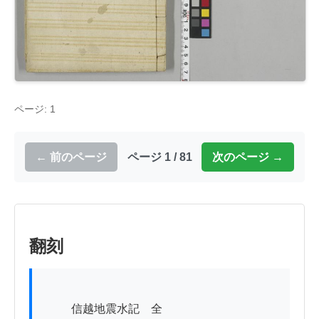
ページ: 1
← 前のページ
ページ 1 / 81
次のページ →
翻刻
          信越地震水記　全
