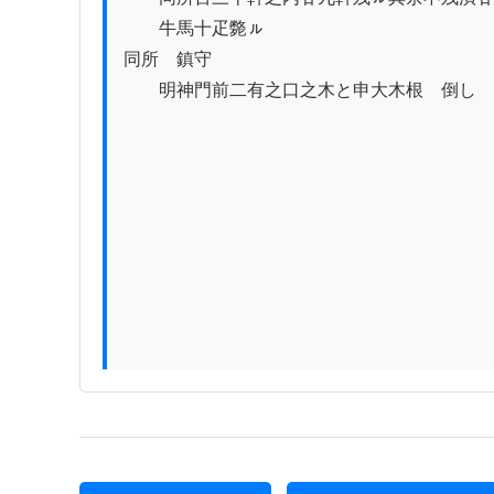
　　牛馬十疋斃ㇽ

同所　鎮守

　　明神門前二有之口之木と申大木根ゟ倒し
