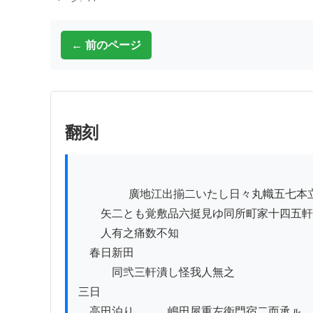
← 前のページ
翻刻
          　　廣地江出揃二いたし日々丸幟五七本立置其脇二石火

　　矢二とも覚敷品六挺見ゆ同所町家十四五軒
　　人有之痛数不知

　春日新田

　　　同弐三軒潰し怪我人無之

三日

　高田泊り　　　嶋田屋重左衛門宿二而承ㇽ
