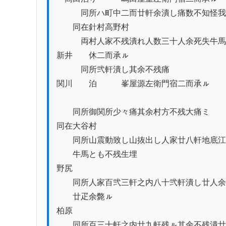
　　　同所ハ町中二而廿軒余潰し痛数不知怪我
　　同在針村高野村

　　　両村人家不残潰れ人数三十人余死失牛馬
新井　　休二而承ㇽ

　　　同所弐軒潰し其余不残痛

関川　　泊　　　峯屋源左衛門宿二而承ㇽ

　　同所御関所少々痛其余村方不残大痛ミ

同在大谷村

　　同所山震動致し山抜出し人家廿八軒地底江
　　牛馬とも不残生埋

野尻

　　同所人家百弐三軒之内八十弐軒潰し廿人余
　　廿疋余斃ㇽ

柏原

　　同所百三十軒之内廿九軒残ㇽ其余不残潰廿