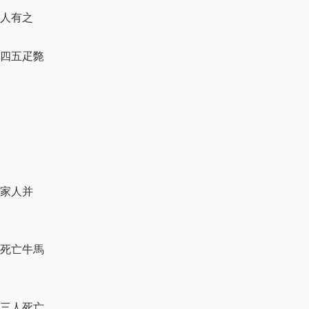
人有之

四五疋斃

家人并

死亡牛馬

三人死亡
