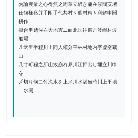
勿論農業之心得無之周章立騒き罷在候間安堵

仕候様私并手附手代共村〻廻村精〻利解申聞
耕作

掛合申越候右大地震ニ而北国往還丹波嶋村渡
船場ゟ

凡弐里半程川上同人領分平林村地内字虚空蔵
山

凡廿町程之所山抜崩れ犀川江押出し埋立川巾
を

〆切り候ニ付流水を止メ川水湛当時川上平地
ゟ水開
