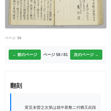
ページ: 58
← 前のページ
ページ 58 / 81
次のページ →
翻刻
          変災未曽之次第は就中甚敷ニ付猶又此段