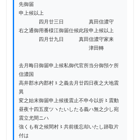
先御届

申上候以上

　　　　四月廿三日　　　　　真田信濃守

右之通御用番様江御届仕候此段申上候以上

　　　　四月廿九日　　　真田信濃守家来

　　　　　　　　　　　　　　津田轉

去月晦日御届申上候私御代官所当分御預ケ所
信濃国

高井郡水内郡村〻之義去月廿四日夜之大地震
異

変之始末御届申上候後震止不申今以折〻震動

昼夜十四五度ツヽたいしたる義ハ無之少し宛
震立尤間ニハ

強くも有之候間村〻共前後忘却いたし跡取片
付は
