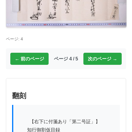
ページ: 4
← 前のページ
ページ 4 / 5
次のページ →
翻刻
          【右下に付箋あり「第二号証」】

　　知行御割仮目録
