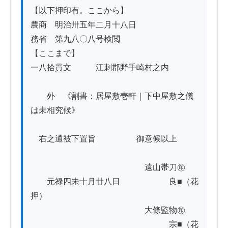
【以下押印有。ここから】

農商　明治卅五年二月十八日

務省　第九八〇八号検閲

【ここまで】

一八拾貫文　　　江刺郡野手崎村之内

　　外　《割書：居屋敷壱軒｜下中屋敷之儀
は未相究候》　

　右之通被下置旨　　　　　御意候以上

　　　　　　　　　　　　　　遠山帯刀㊞

　　元禄四未十月廿八日　　　　　　良■（花
押）

　　　　　　　　　　　　　　大條監物㊞

　　　　　　　　　　　　　　　　　宗■（花