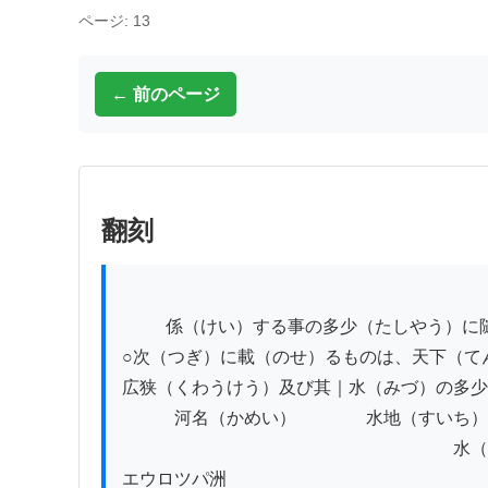
ページ: 13
← 前のページ
翻刻
          係（けい）する事の多少（たしやう）に随（したが）ひて、河（かは）の大小（だいしやう）また異（こと）なり、

○次（つぎ）に載（のせ）るものは、天下（て
広狭（くわうけう）及び其｜水（みづ）の多少
　　　河名（かめい）　　　　水地（すいち）
　　　　　　　　　　　　　　　　　　　水（
エウロツパ洲
