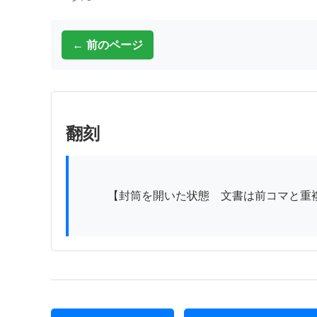
← 前のページ
翻刻
          【封筒を開いた状態　文書は前コマと重複】
