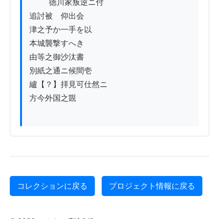
          徳川家叛逆ニ付

追討被　仰出会

津之予か一手を以

本城襲撃すへき

由等之御沙汰書

別紙之通ニ候間壱

纑【？】拝見可仕然ニ

方今外国之覬

コレクションに戻る
プロジェクト情報に戻る