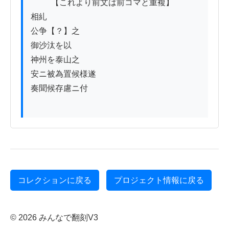
          【これより前文は前コマと重複】

相糺

公争【？】之

御沙汰を以

神州を泰山之

安ニ被為置候様遂

奏聞候存慮ニ付

コレクションに戻る
プロジェクト情報に戻る
© 2026 みんなで翻刻V3