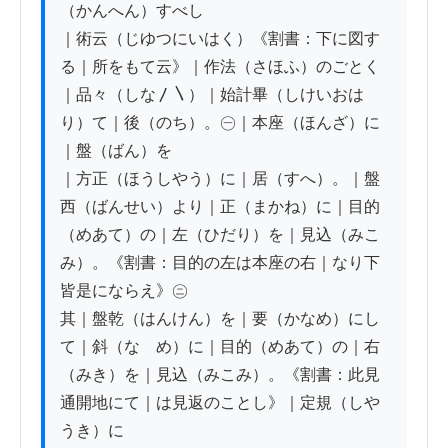
（かんへん）すべし

｜術云（じゆつにいはく）《割書：下に図す
る｜所をもて云》｜作法（さほふ）のごとく
｜品々（しな〳〵）｜始計畢（しけいおは
り）て｜後（のち）。㊀｜本座（ほんざ）に
｜盤（ばん）を

｜方正（ほうしやう）に｜居（すへ）。｜盤
西（ばんせい）より｜正（まかね）に｜目的
（めあて）の｜左（ひだり）を｜見込（みこ
み）。《割書：目的の左は本座の右｜なり下
皆是にならえ》㋥

其｜盤乾（はんけん）を｜要（かなめ）にし
て｜斜（なゝめ）に｜目的（めあて）の｜右
（みき）を｜見込（みこみ）。《割書：此見
通開地にて｜は見返のことし》｜定規（しや
うき）に
