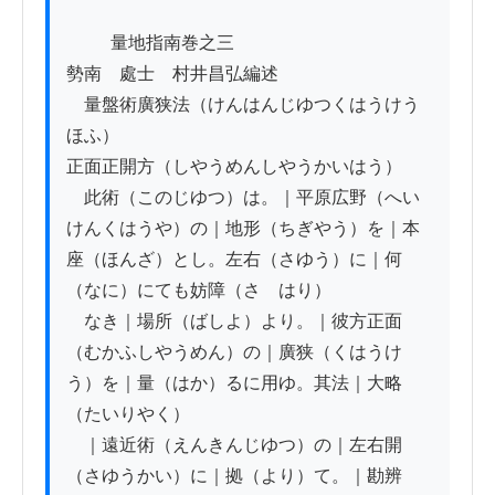
          量地指南巻之三

勢南　處士　村井昌弘編述

　量盤術廣狭法（けんはんじゆつくはうけう
ほふ）

正面正開方（しやうめんしやうかいはう） 　

　此術（このじゆつ）は。｜平原広野（へい
けんくはうや）の｜地形（ちぎやう）を｜本
座（ほんざ）とし。左右（さゆう）に｜何
（なに）にても妨障（さゝはり）

　なき｜場所（ばしよ）より。｜彼方正面
（むかふしやうめん）の｜廣狭（くはうけ
う）を｜量（はか）るに用ゆ。其法｜大略
（たいりやく）

　｜遠近術（えんきんじゆつ）の｜左右開
（さゆうかい）に｜拠（より）て。｜勘辨