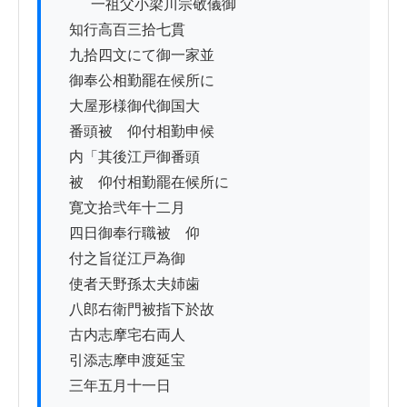
          一祖父小梁川宗敬儀御

　知行高百三拾七貫

　九拾四文にて御一家並

　御奉公相勤罷在候所に

　大屋形様御代御国大

　番頭被　仰付相勤申候

　内「其後江戸御番頭

　被　仰付相勤罷在候所に

　寛文拾弐年十二月

　四日御奉行職被　仰

　付之旨従江戸為御

　使者天野孫太夫姉歯

　八郎右衛門被指下於故

　古内志摩宅右両人

　引添志摩申渡延宝

　三年五月十一日　
