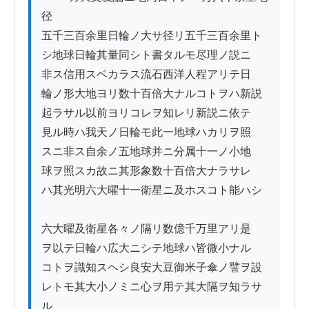
径

五千三百余里日輪ノ大サ径リ五千三百余里ト

シ地球日輪其量同シト書タルモ尽理ノ説ニ

非ス信用スベカラス流石西洋人程アリテ日

輪ノ形大地ヨリ数十百倍大ナルコトヲハ新説

起ラサル以前ヨリコレヲ知レリ新説ニ依テ

見ル時ハ我天ノ日輪モ此一地球ハカリヲ照

スニ非ス自余ノ五地球并ニ分属十一ノ小地

球ヲ照スカ故ニ其形象数十百倍大ナラサレ

ハ其光明六大曜十一衛星ニ及ホスコト能ハシ

六大曜及衛星各々ノ隔リ数億千万里アリ是

ヲ以テ日輪ハ広大ニシテ地球ハ皆微小ナル

コトヲ識知スヘシ良安大豆御米子傘ノ譬ヲ設

レトモ其大小ノミニ心ヲ用テ其大隔ヲ知ラサ
ル
