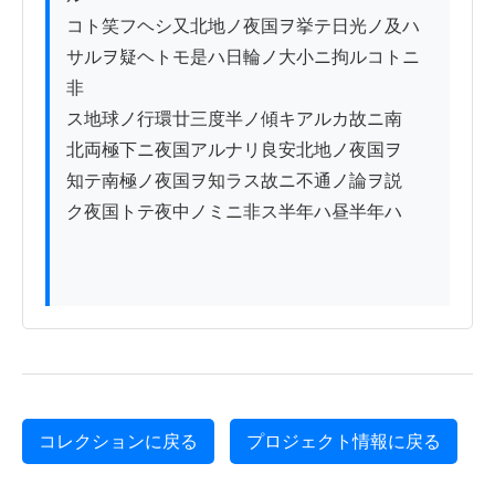
コト笑フヘシ又北地ノ夜国ヲ挙テ日光ノ及ハ

サルヲ疑ヘトモ是ハ日輪ノ大小ニ拘ルコトニ
非

ス地球ノ行環廿三度半ノ傾キアルカ故ニ南

北両極下ニ夜国アルナリ良安北地ノ夜国ヲ

知テ南極ノ夜国ヲ知ラス故ニ不通ノ論ヲ説

ク夜国トテ夜中ノミニ非ス半年ハ昼半年ハ

コレクションに戻る
プロジェクト情報に戻る