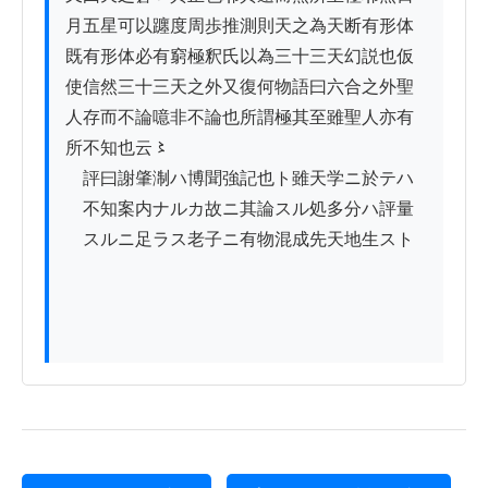
月五星可以躔度周歩推測則天之為天断有形体

既有形体必有窮極釈氏以為三十三天幻説也仮

使信然三十三天之外又復何物語曰六合之外聖

人存而不論噫非不論也所謂極其至雖聖人亦有

所不知也云〻

　評曰謝肇淛ハ博聞強記也ト雖天学ニ於テハ

　不知案内ナルカ故ニ其論スル処多分ハ評量

　スルニ足ラス老子ニ有物混成先天地生スト
