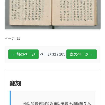
ページ: 31
← 前のページ
ページ 31 / 105
次のページ →
翻刻
          也以質視気則質為粗以気視大極則気又為