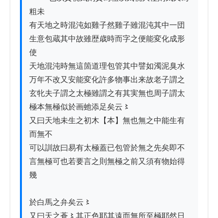
粗未

有天地之時混沌如雞子然雞子雖混沌其中一団

生意包蔵其中故雖歴歳時而字之便能変化成形
使

天地混沌時無這箇道理包管其中譬如濁泥臭水

万年不改又安能変化許多物事出来故老子謂之

玄牝夫子謂之太極雖謂之有其実無也周子謂太

極本無極似於画虵添足矣云〻

又曰天地未生之初木【本】無也無之中能生有
而無不

可以訓故曰易有太極蓋已包管於無之先矣即不

言無極可也若要言之則無極之前又須有物始得
幾

於白馬之弁矣云〻

又曰天之蒼〻其正色耶其遠而無所至極耶然日
