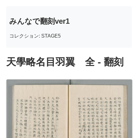
みんなで翻刻ver1
コレクション: STAGE5
天學略名目羽翼 全 - 翻刻