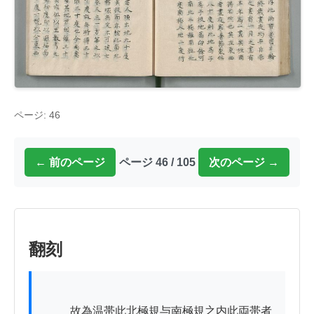
ページ: 46
← 前のページ
ページ 46 / 105
次のページ →
翻刻
          故為温帯此北極規与南極規之内此両帯者