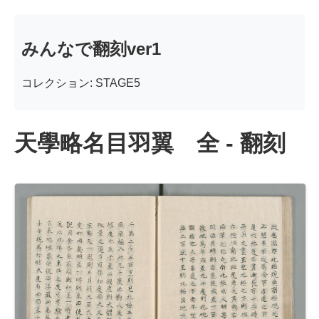
みんなで翻刻ver1
コレクション: STAGE5
天學略名目羽翼 全 - 翻刻