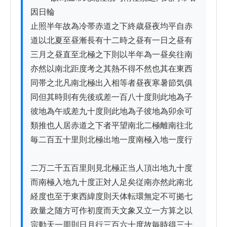
因日輪

止照半年故為冷帯赤道之下終歳昼夜均平自赤

道以北夏至昼漸長有十二時之昼有一日之昼有

三月之昼直至北極之下則以半年為一昼矣往南

亦然以南北距度考之其熱不得不然也其在東西

同帯之北凡南北極出入相等者昼夜寒暑節気俱

同但其時則有先後或差一百八十度則此地為子

彼地為午或差九十度則此地為子彼地為卯余可

類推也人居赤道之下者平望南北二極離南往北

毎二百五十里則北極出地一度南極入地一度行

二万二千五百里則見北極正当人頂出地九十度

而南極入地九十度正対人足矣従南亦然此南北

経度也至于東西緯度則天体転環無定不可拠七

政量之随方可作初度而天文象又立一方算之以

宗動天一周則日月行三百六十度故毎時得三十
