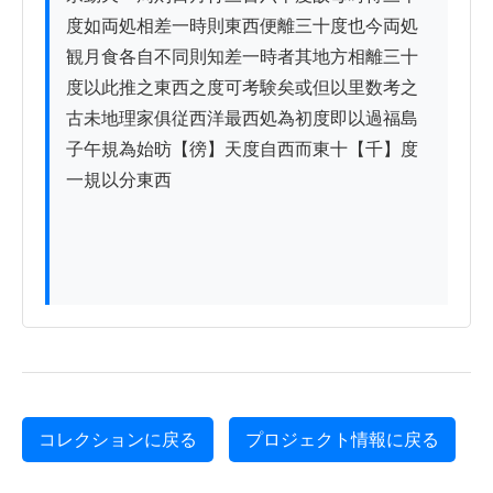
度如両処相差一時則東西便離三十度也今両処

観月食各自不同則知差一時者其地方相離三十

度以此推之東西之度可考験矣或但以里数考之

古未地理家俱従西洋最西処為初度即以過福島

子午規為始昉【徬】天度自西而東十【千】度
一規以分東西

コレクションに戻る
プロジェクト情報に戻る