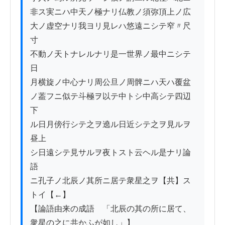
非ス実ニハ中天ノ極ナリ仏教ノ須弥頂上ノ広

大ノ虚空ナリ我ヨリ見レハ悠遠ニシテ窄〃尺
寸

不動ノ天トナレルナリ是一世界ノ最中ニシテ
日

月横旋ノ中心ナリ周公旦ノ周髀ニハ天ハ覆盆

ノ葢フニ似テ斗極ヲ以テ中トシ中高シテ四辺
下

ル日月傍行シテ之ヲ遶ル日近シテ之ヲ見ルヲ
昼上

シ日遠シテ見サルヲ夜トスト云ヘル是ナリ論
語

ニ孔子ノ北辰ノ其所ニ居テ衆星之ヲ【共】ス
トイ【←】

【論語由来の成語　「北辰の其の所に居て、 
衆星の之に共かふが如し」】
