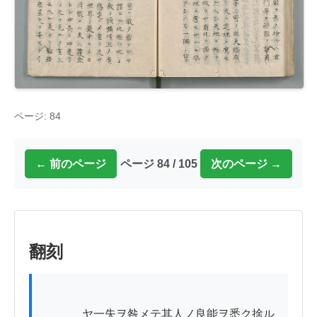
ページ: 84
← 前のページ
ページ 84 / 105
次のページ →
翻刻
          　ヤ一失ヲ咎メテ其人ノ良能ヲ悉ク捨ル