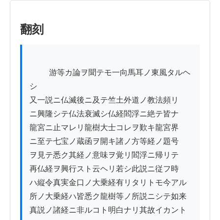
翻刻
          游等カ論ヲ聞テモ一向馬耳ノ東風タルヘ
シ

又一説ニ仏滅後ニ及テ竺土外道ノ教法頻リ

ニ興隆シテ仏法衰滅シ仏経閻浮ニ絶テ皆ナ

龍宮ニ止マレリ龍樹大士コレヲ歎キ龍宮界

ニ至テ七宝ノ蔵函ヲ開キ諸ノ方等経ノ題号

ヲ見テ悉ク其経ノ意味ヲ覚リ閻浮ニ帰リテ

再仏経ヲ興行スト云ヘリ若シ此説ニ従フ時

ハ縦令真実金口ノ大乗経有リタリトモ今アル

所ノ大乗経ハ皆悉ク龍樹等ノ所説ニシテ如来

真説ノ諸経ニ非ルコト明白ナリ其故イカント
