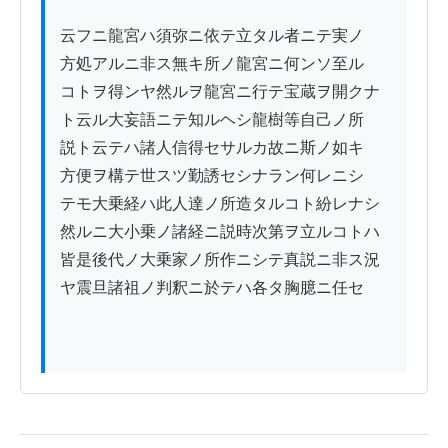
云フニ龍宮ハ須弥ニ依テ立タル者ニテ実ノ

方処アルニ非ス無キ所ノ龍宮ニ何ンソ至ル

コトヲ得ンヤ然ルヲ龍宮ニ行テ宝蔵ヲ開クナ

ト云ル大妄語ニテ知ルヘシ龍樹等自己ノ所

説ト云テハ諸人信得セサルカ故ニ斯ノ如キ

方便ヲ構テ世スツ勤誘セシナラン何レニシ

テモ大乗経ハ此人達ノ所造タルコト紛レナシ

然ルニ大小乗ノ諸経ニ説時次第ヲ立ルコトハ

皆是後代ノ大乗家ノ所作ニシテ真説ニ非ス況

ヤ震旦諸祖ノ判釈ニ於テハ各タ胸臆ニ任セ
