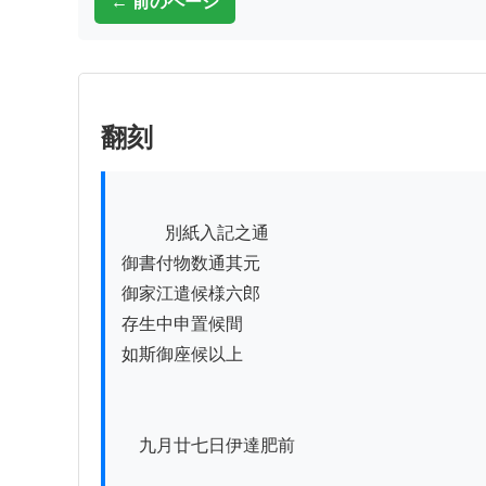
← 前のページ
翻刻
          別紙入記之通

御書付物数通其元

御家江遣候様六郎

存生中申置候間

如斯御座候以上

　九月廿七日伊達肥前
