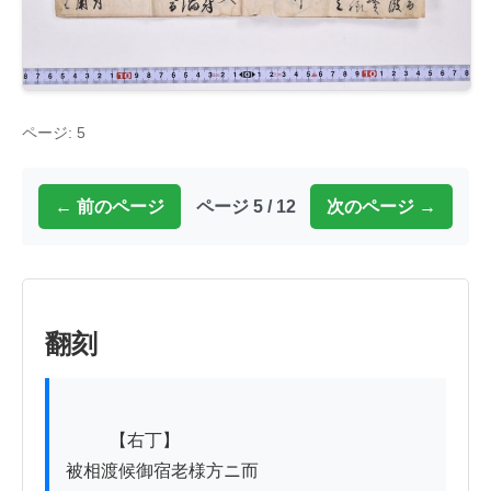
ページ: 5
← 前のページ
ページ 5 / 12
次のページ →
翻刻
          【右丁】

被相渡候御宿老様方ニ而
