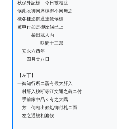
秋保外記様ゟ今日被相渡

候此段御同席様御不同無之

様各様迄御通達致候様

被申付如是御座候已上

　　　柴田蔵人内

　　　　　咲間十三郎

　安永六酉年

　　四月廿八日

【左丁】

一御知行所ニ罷有候大肝入

　村肝入検断等江文通之義ニ付

　手前家中品々有之大隅

　方ゟ伺相出候処御付札ニ而

　左之通被相渡候
