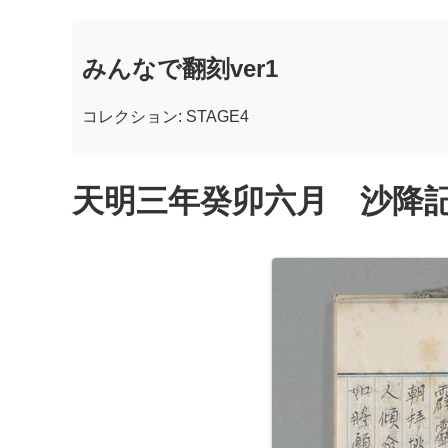
みんなで翻刻ver1
コレクション: STAGE4
天明三年癸卯六月 沙降記