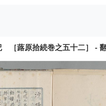
 ［蕗原拾続巻之五十二］ - 