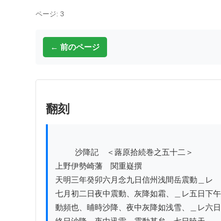
ページ: 3
← 前のページ
翻刻
          沙降記　＜蕗原拾続巻之五十二＞

上野伊勢崎藩　関重嶷撰

天明三年癸卯六月念九日信州浅間岳震動＿レ

七月初二日夜中震動、灰降如霜、＿レ五日下午
動頻也、晡時沙降、夜中灰降如浅雪、＿レ六日
