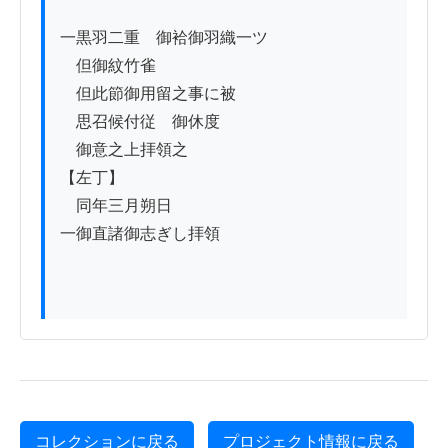
一黒羽二重　御袷御羽織一ツ

　但御紋竹雀

　但此節御用留之事に被

　思召候付従　御休度

　御意之上拝領之

【左丁】

　同年三月朔日　　　　　

一御直諸御志ぎし拝領

コレクションに戻る
プロジェクト情報に戻る