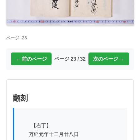
ページ: 23
← 前のページ
ページ 23 / 32
次のページ →
翻刻
          【右丁】

　　万延元年十二月廿八日
