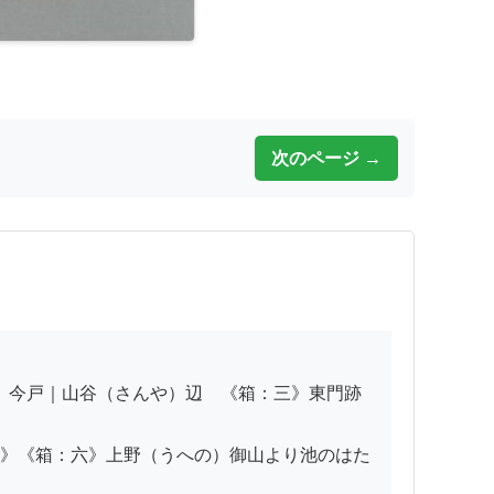
次のページ →
》《箱：六》上野（うへの）御山より池のはた