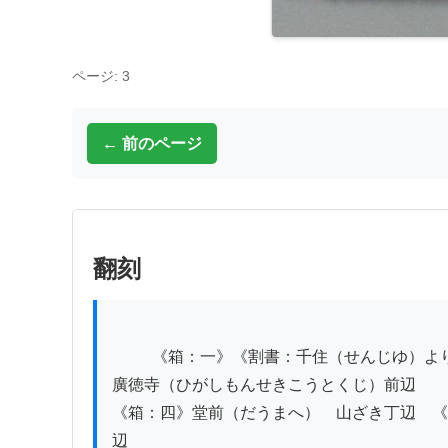
ページ: 3
← 前のページ
翻刻
          《箱：一》《割書：千住（せんじゆ）より吉原（よしはら）浅草｜御くら前辺《箱：二》橋場（はしば）今戸｜山谷（さんや）辺　《箱：三》東門跡
廣徳寺（ひがしもんせきこうとくじ）前辺

《箱：四》堂前（だうまへ）ゟ山ざき丁辺　《
辺
