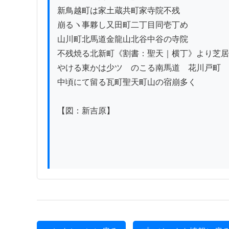
新鳥越町は家土蔵共町家寺院不残

崩るヽ事夥し又田町二丁目同壱丁め

山川町北馬道金龍山北谷中谷の寺院

不残焼る北新町《割書：聖天｜横丁》より芝居
やける東かは少ツゝのこる南馬道ゟ花川戸町

中頃にて留る瓦町聖天町山の宿崩多く

【図：新吉原】
