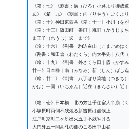
《箱：七》《割書：廣（ひろ）小路より御成道
辺》《箱：九》《割書：両（りやう）ごくより
《箱：十》神田東西共《箱：十一》小川（をが
《箱：十三》阪田町ゟ番町｜糀町（かうじまち
ま王子（わうじ）辺｜まで》

《箱：十六》《割書：駒込白山（こまごめはく
《割書：和田倉（わだくら）内大手先｜八代（
《箱：十九》《割書：外さくら田｜霞（かすみ
廿一》日本橋｜南（みなみ）新（しん）ばし迄

《箱：廿二》《割書：八丁ぼり築地（つきち）
かは）一圓（いちゑん）近在（きんざい）近｜
《箱：壱》日本橋ゟ北の方は千住宿大半崩（く
小塚原町両側不残焼る新吉原は崩候上

江戸町京町二ヶ所出火五丁不残やける

大門外五十間高札の側のこる田中山谷
