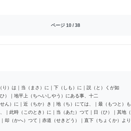
ページ 10 / 38
ひ）｜地平上（ちへいしやう）にある事、十二

せん）に｜近（ちか）き｜地（ち）にては、｜最（もつと）も

、｜此時（このとき）に｜当（あた）つて｜日（ひ）｜其地（
｜却（かへ）つて｜赤道（せきどう）｜直下（ちょくか）より