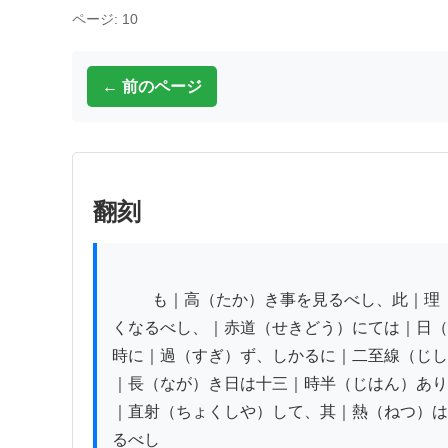
ページ: 10
← 前のページ
翻刻
          も｜高（たか）き事を見るべし、此｜理（り）は｜当（まさ）に｜下（しも）に｜説（と）くが如

くなるべし、｜赤道（せきどう）にては｜日（
時に｜過（すぎ）ず、しかるに｜二至線（じし
｜長（なが）き日は十三｜時半（じはん）あり
｜直射（ちょくしや）して、其｜熱（ねつ）は
るべし
