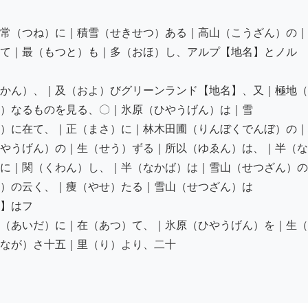
常（つね）に｜積雪（せきせつ）ある｜高山（こうざん）の｜
て｜最（もつと）も｜多（おほ）し、アルプ【地名】とノル

かん）、｜及（およ）びグリーンランド【地名】、又｜極地（
）なるものを見る、〇｜氷原（ひやうげん）は｜雪

）に在て、｜正（まさ）に｜林木田圃（りんぼくでんぼ）の｜
やうげん）の｜生（せう）ずる｜所以（ゆゑん）は、｜半（な
に｜関（くわん）し、｜半（なかば）は｜雪山（せつざん）の
）の云く、｜痩（やせ）たる｜雪山（せつざん）は

】はフ

（あいだ）に｜在（あつ）て、｜氷原（ひやうげん）を｜生（
なが）さ十五｜里（り）より、二十
