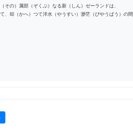
（その）属部（ぞくぶ）なる新（しん）ゼーランドは、

て、却（かへ）つて洋水（やうすい）渺茫（びやうばう）の間
る