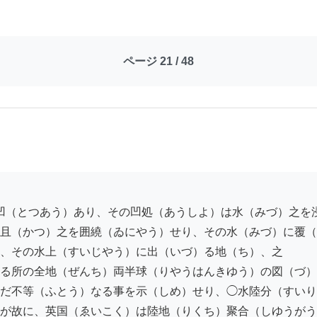
ページ 21 / 48
且（かつ）之を囲繞（ゐにやう）せり、その水（みづ）に覆（
、その水上（すいじやう）に出（いづ）る地（ち）、之

る所の全地（ぜんち）両半球（りやうはんきゆう）の図（づ）
だ不等（ふとう）なる事を示（しめ）せり、◯水陸分（すいり
が故に、英国（ゑいこく）は陸地（りくち）聚合（しゆうがう