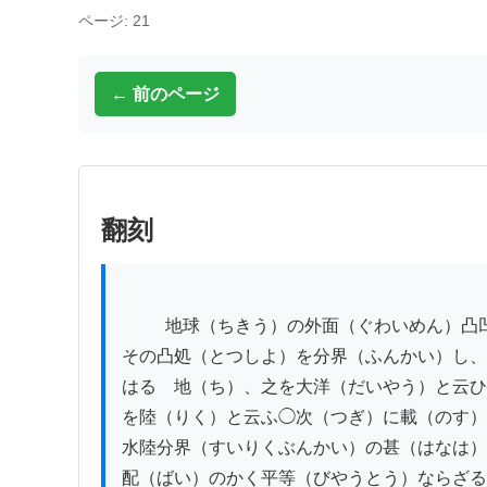
ページ: 21
← 前のページ
翻刻
          地球（ちきう）の外面（ぐわいめん）凸凹（とつあう）あり、その凹処（あうしよ）は水（みづ）之を浸（ひた）して、　　　

その凸処（とつしよ）を分界（ふんかい）し、
はるゝ地（ち）、之を大洋（だいやう）と云ひ
を陸（りく）と云ふ◯次（つぎ）に載（のす）
水陸分界（すいりくぶんかい）の甚（はなは）
配（ばい）のかく平等（びやうとう）ならざる