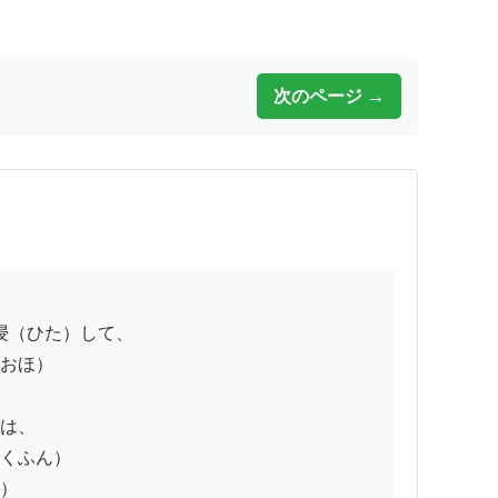
次のページ →
おほ）

は、

くふん）

）
