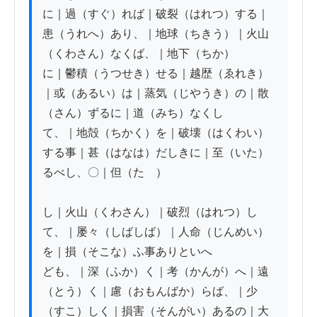
に｜過（すぐ）れば｜破裂（はれつ）する｜
患（うれへ）あり、｜地球（ちきう）｜火山
（くわさん）なくば、｜地下（ちか）

に｜鬱積（うつせき）せる｜越歴（ゑれき）
｜或（あるい）は｜蒸気（じやうき）の｜散
（さん）ずるに｜道（みち）なくし

て、｜地殻（ちかく）を｜破壊（はくわい）
する事｜甚（はなは）だしきに｜至（いた）
るべし、〇｜但（たゞ）

し｜火山（くわさん）｜破烈（はれつ）し
て、｜屡々（しばしば）｜人命（じんめい）
を｜損（そこな）ふ事ありといへ

ども、｜深（ふか）く｜考（かんが）へ｜遠
（とう）く｜慮（おもんばか）らば、｜少
（すこ）しく｜損害（そんがい）あるの｜大