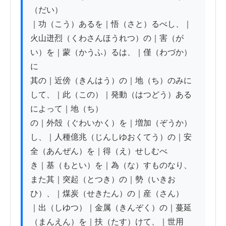
（だい）

｜功（こう）あるを｜悟（さと）るべし、｜
火山迸烈（くわさんほうれつ）の｜害（が
い）を｜蒙（かうふ）るは、｜僅（わづか）
に

其の｜近傍（きんはう）の｜地（ち）のみに
して、｜此（この）｜発動（はつどう）ある
によって｜地（ち）

の｜外殻（ぐわいかく）を｜増加（ぞうか）
し、｜人種億兆（じんしゆおくてう）の｜安
全（あんぜん）を｜得（え）せしむべ

き｜基（もとい）を｜為（な）すものなり、
また其｜突起（とつき）の｜勢（いきお
ひ）、｜煤炭（せきたん）の｜産（さん）

｜出（しゆつ）｜金属（きんぞく）の｜蔓延
（まんえん）を｜扶（たす）けて、｜世用