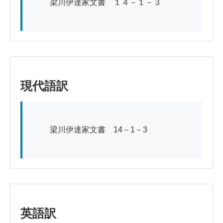
          梁川伊達家文書　１４－１－３

現代語訳
          梁川伊達家文書　14－1－3

英語訳