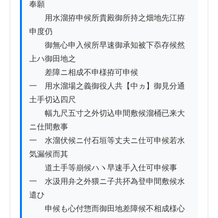
奉願

　　用水溜拵申候所貴殿御所持之畑地先江拵
申度仍

　　御無心申入候所早速御承知被下忝存候然
上ハ御田地之

　　差障ニ相成不申様拵可申候

一　用水溜場之義御役人共【中ヵ】御見分通
土手切込四尺

　　幅九尺五寸之外切込申間敷候溜桶已来大
ニ仕間敷事

一　水溜伏候ニ付石垣等丈夫ニ仕可申候若水
気漏候而其

　　道土手等崩候ハヽ早速手入仕可申候事

一　水汲用弁之外猥ニ子共抔為登申間敷候水
遣ひ

　　申候も心付惣而御田地差障候不相成様心