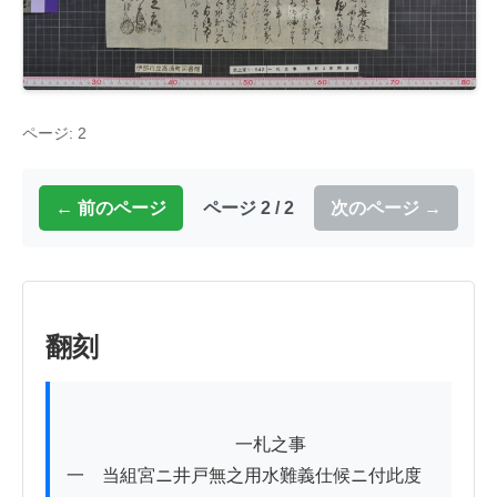
ページ: 2
← 前のページ
ページ 2 / 2
次のページ →
翻刻
          　　　　　　　一札之事

一　当組宮ニ井戸無之用水難義仕候ニ付此度