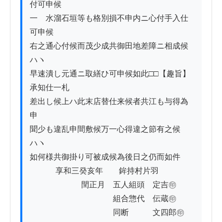
付可申候

一　水溜石垣等も格別損不申内ニ心付手入仕
可申候

右之通心付候而茂少成共御田地差障ニ相成候
ハヽ

早速潰し元通ニ取繕ひ可申候如此□□【趣旨】
承知仕一札

差出し候上ハ此末店替仕来候者共江も与得為
申

聞少も違乱申間敷候万一心得違之節有之候
ハヽ

如何様共御掛り可被成候為後日之仍而如件

　　　 享和三癸亥年　　鉾持村片羽

　　　　　　  閏正月　五人組頭　定吉㊞

　　　　　　　　　　  組合惣代　伝蔵㊞

　　　　　　　　　　  同断　　　文四郎㊞
