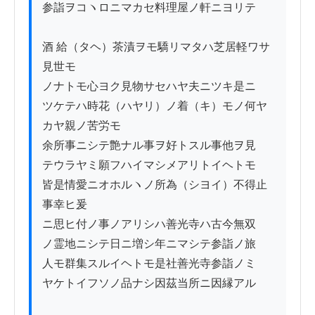
参詣ヲコヽロニマカセ料理屋ノ軒ニヨリテ

酒 給（タヘ）茶漬ヲモ驕リマタハ芝居軽ワサ
見世モ

ノナトモ心ヨク見物サセハヤ夫ニツキ是ニ

ツケテハ時花（ハヤリ）ノ着（キ）モノ何ヤ
カヤ親ノ苦労モ

余所事ニシテ艶ナル事ヲ好トスル事他ヲ見

テウラヤミ願フハイマシメアリトイヘトモ

皆是情愛ニオホルヽノ所為（シヨイ）不得止
事幸ヒ爰

ニ思ヒ付ノ事ノアリシハ善光寺ハ古今無双

ノ霊地ニシテ日ニ増シ年ニマシテ参詣ノ旅

人モ群集スルイヘトモ是社善光寺参詣ノミ

ヤケトイフソノ品ナシ因茲当所ニ因縁アル
