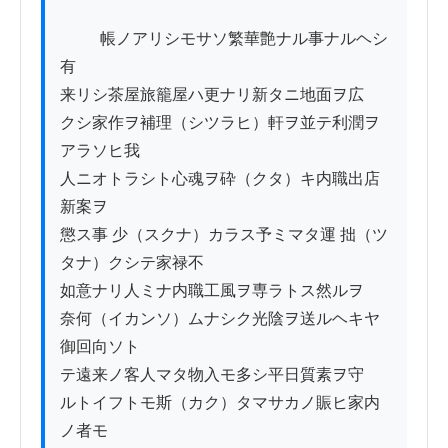
          帳ノアリシモサソ繁華艶ナル事ナルヘシ
有

来リシ茶屋旅籠屋ハ更ナリ新タニ地面ヲ広

クシ家作ヲ補理（シツラヒ）軒ヲ並テ利潤ヲ
アラソヒ我

人ニオトラシト心魂ヲ砕（クタ）キ内職出店
新案ヲ

懲ス事 少（スクナ）カラス予ミマタ運 拙（ツ
タナ）クシテ家禄不

如意ナリ人ミナ内職工風ヲ専ラトス然ルヲ

奈何（イカンソ）ムナシク光陰ヲ送ルヘキヤ
御回向ソト

テ遠来ノ客人マタ物入モ多シ平日質素ヲ守

ルトイフトモ斯（カク）タマサカノ賑ヒ家内
ノ者モ
