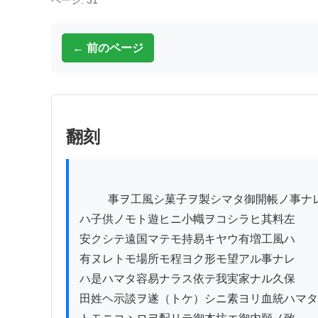
ページ: 31
← 前のページ
翻刻
          事ヲ工風シ菓子ヲ製シマタ御開帳ノ事ナレ

ハ子供ノモト遊ヒニ小幟ヲコシラヒ其料左

安クシテ遠国マテモ持易キヤウ有増工風ハ

有ヌレトモ場所モ程ヨク形モ望アル事ナレ

ハ是ハマタ容易ナラス依テ我実家ナル久保

田姓ヘ示談ヲ遂（トケ）シニ素ヨリ血統ハマタ