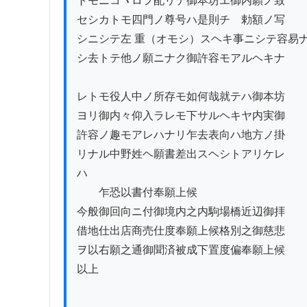
トモニコヽロヲ配リテ御本坊エ御内願ノ致

セシカトモ四門ノ尊号ハ是則チ　勅額ノ写

シニシテ左 重（オモシ）スヘキ事ニシテ容易ナ
シ去トテ他ノ願ニナク御許容モアルヘキナ

レトモ役人中ノ所存モ如何哉就テハ御本坊

ヨリ御内々仰入ラレモ下サルヘキヤ内実御

許容ノ趣モアレハナリ乍去表向ハ地方ノ掛

リナル中野姓ヘ願書差出スヘシトアリケレ

ハ

　　乍恐以書付奉願上候

今般御回向ニ付御境内之内駒場橋近辺御拝

借地仕出店商売仕度奉願上候格別之御慈悲

ヲ以右願之通御聞済被成下置度偏奉願上候

以上
