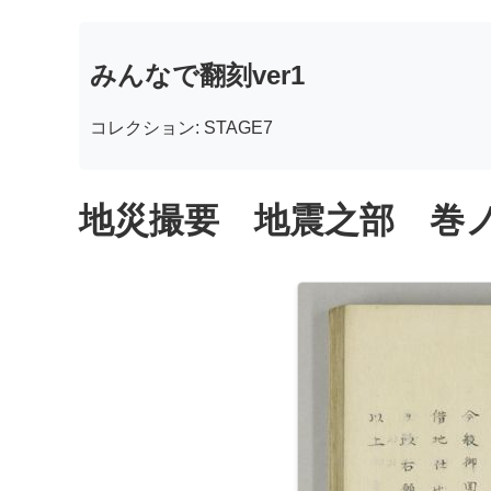
みんなで翻刻ver1
コレクション: STAGE7
地災撮要 地震之部 巻ノ二