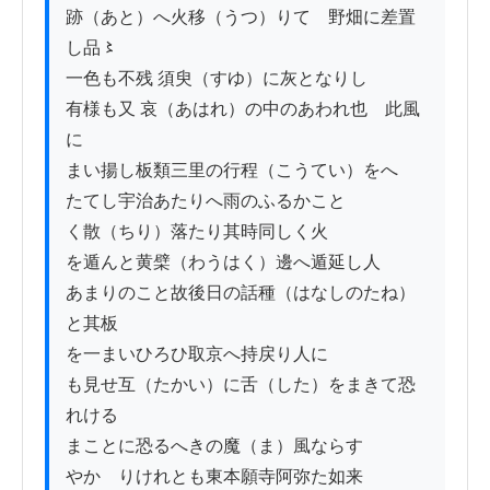
跡（あと）へ火移（うつ）りて　野畑に差置
し品〻

一色も不残 須臾（すゆ）に灰となりし

有様も又 哀（あはれ）の中のあわれ也　此風
に

まい揚し板類三里の行程（こうてい）をへ

たてし宇治あたりへ雨のふるかこと

く散（ちり）落たり其時同しく火

を遁んと黄檗（わうはく）邊へ遁延し人

あまりのこと故後日の話種（はなしのたね）
と其板

を一まいひろひ取京へ持戻り人に

も見せ互（たかい）に舌（した）をまきて恐
れける

まことに恐るへきの魔（ま）風ならす

やかゝりけれとも東本願寺阿弥た如来
