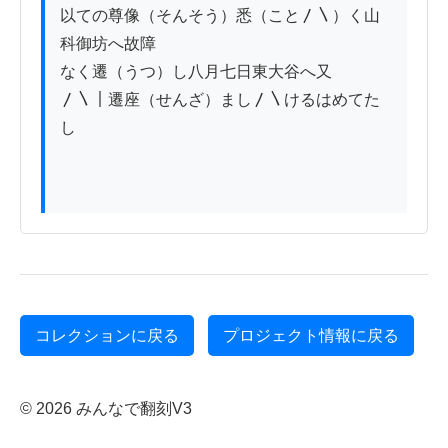
以ての尊像（そんそう）悉（こと〳〵）く山
科御坊へ故障

なく遷（うつ）し八月七日東大谷へ又

〳〵｜遷座（せんざ）まし〳〵けるはめてた
し

コレクションに戻る
プロジェクト情報に戻る
© 2026 みんなで翻刻V3