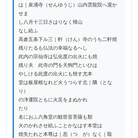
は｜泉涌寺（せんゆうじ）山内雲龍院へ退か
せま

し八月十三日さはりなく帰山

なし給ふ

高倉五条下ル三｜軒（けん）寺のうち二軒焼

残りたるも仏法の幸福なるへし

此内の宗仙寺は弘化度の出火にも焼

残り夫ゟ此寺の門を天狗門といひは

やしける此度の出火にも焼す尤本

堂は板屋根なれど火うつらす北｜隣（とな
り）

の浄運院ともに火災をまぬかれ

たり

名におふ六角堂の観世音菩薩も類

火のかれさせ給ふことかなはす本堂は

焼失たれと本尊は｜恙（つゝが）なく｜取