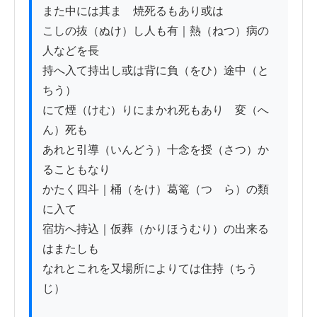
また中には其まゝ焼死るもあり或は

こしの抜（ぬけ）し人も有｜熱（ねつ）病の
人などを長

持へ入て持出し或は背に負（をひ）途中（と
ちう）

にて煙（けむ）りにまかれ死もあり　変（へ
ん）死も

あれと引導（いんどう）十念を授（さつ）か
ることもなり

かたく四斗｜桶（をけ）葛篭（つゝら）の類
に入て

宿坊へ持込｜仮葬（かりほうむり）の出来る
はまたしも

なれとこれを又場所によりては住持（ちう
じ）
