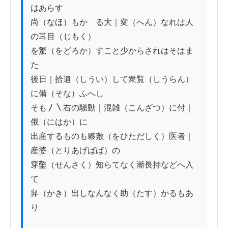
はあらす

尚（なほ）もかゝる大｜変（へん）なれは人
の耳目（じもく）

を驚（をどろか）すこと少からされはそはま
た

後日｜拾遺（しうい）して衆覧（しうらん）
に備（そな）ふへし

そも〳〵右の騒動｜混雑（こんざつ）に付｜
俄（にはか）に

出産するものも夥敷（をひただしく）医者｜
産婆（とりあげばば）の

穿鑿（せんさく）知らてなく漸長持などへ入
て

舁（かき）出しなんなく助（たす）かるもあ
り
