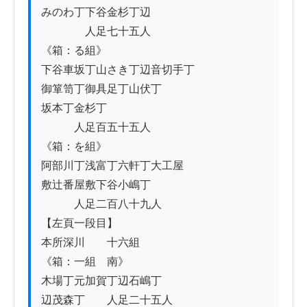
みのわ丁下谷金杉丁辺

　　　　人足七十五人

《箱：る組》

下谷車坂丁山さき丁辺音切手丁

御箪笥丁御具足丁山伏丁

坂本丁金杉丁

　　　人足百五十五人

《箱：を組》

阿部川丁浅富丁六軒丁大工屋

敷辻番屋敷下谷小嶋丁

　　　人足二百八十九人

【左頁一段目】

本所深川　　十六組

《箱：一組　南》

木場丁元加賀丁辺石嶋丁

辺茂森丁　　人足二十五人
