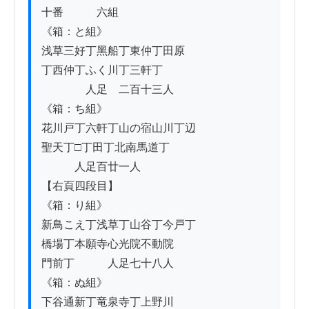
十番　　　六組

《箱：と組》

浅草三好丁黑船丁東仲丁田原

丁西仲丁ふく川丁三軒丁

　　　　人足　二百十三人

《箱：ち組》

花川戸丁六軒丁山の宿山川丁辺

聖天丁□丁田丁北南馬道丁

　　　人足百廿一人

【右頁四段目】

《箱：り組》

新鳥こえ丁浅草丁山谷丁今戸丁

橋場丁本願寺心光院不動院

門前丁　　　人足七十八人

《箱：ぬ組》

下谷通新丁竜泉寺丁上野川
