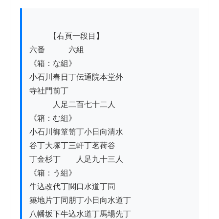
          【右頁一段目】

六番　　　六組

《箱：な組》

小石川春日丁伝通院本堂外

寺社門前丁

　　　人足二百七十二人

《箱：む組》

小石川御箪笥丁小日向清水

谷丁大塚丁三軒丁茗荷谷

丁金杉丁　　人足九十三人

《箱：う組》

牛込改代丁関口水道丁同

築地片丁同朋丁小日向水道丁

八幡坂下牛込水道丁馬場先丁
