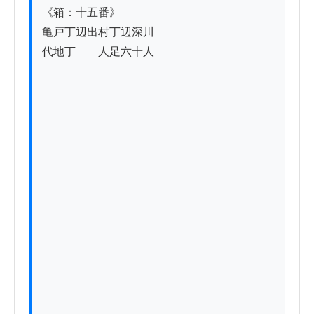
《箱：十五番》

亀戸丁辺出村丁辺深川

代地丁　　人足六十人
