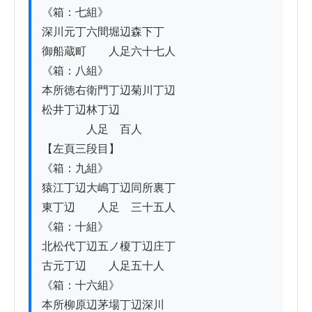
《箱：七組》

深川元丁六間堀辺森下丁

御船蔵町　　人足六十七人

《箱：八組》

本所徳右衛門丁辺菊川丁辺

松井丁辺林丁辺

　　　　人足　百人

【左頁三段目】

《箱：九組》

猿江丁辺大嶋丁辺同所裏丁

東丁辺　　人足　三十五人

《箱：十組》

北松代丁辺五ノ榎丁辺庄丁

古元丁辺　　人足五十人

《箱：十六組》

本所柳原辺茅場丁辺深川
