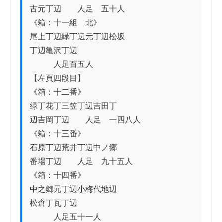
古元丁辺　　人足　五十人

《箱：十一組　北》

尾上丁辺緑丁辺元丁辺松坂

丁辺亀沢丁辺

　　　人足百五人

【左頁四段目】

《箱：十二番》

緑丁花丁三笠丁辺吉田丁

辺吉岡丁辺　　人足　一四八人

《箱：十三番》

石原丁辺荒井丁辺中ノ郷

番場丁辺　　人足　九十五人

《箱：十四番》

中之郷元丁辺小梅代地辺

松倉丁瓦丁辺

　　　人足五十一人
