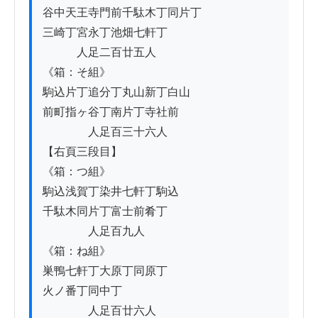
谷中天王寺門前千駄木丁同片丁

三崎丁宮永丁池畑七軒丁

　　　人足二百廿五人

《箱：そ組》

駒込片丁追分丁丸山新丁白山

前町指ヶ谷丁南片丁寺社前

　　　　人足百三十六人

【右頁三段目】

《箱：つ組》

駒込浅賀丁染井七軒丁駒込

千駄木同片丁富士前肴丁

　　　　人足百九人

《箱：ね組》

巣鴨七軒丁大原丁同原丁

火ノ番丁同中丁

　　　　人足百廿六人
