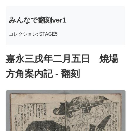
みんなで翻刻ver1
コレクション: STAGE5
嘉永三戌年二月五日 焼場
方角案内記 - 翻刻