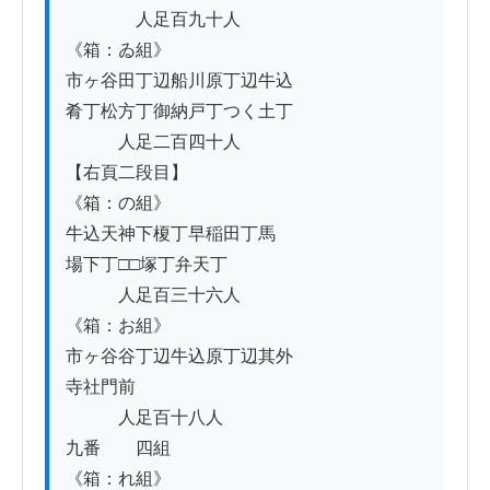
　　　　人足百九十人

《箱：ゐ組》

市ヶ谷田丁辺船川原丁辺牛込

肴丁松方丁御納戸丁つく土丁

　　　人足二百四十人

【右頁二段目】

《箱：の組》

牛込天神下榎丁早稲田丁馬

場下丁□□塚丁弁天丁

　　　人足百三十六人

《箱：お組》

市ヶ谷谷丁辺牛込原丁辺其外

寺社門前

　　　人足百十八人

九番　　四組

《箱：れ組》
