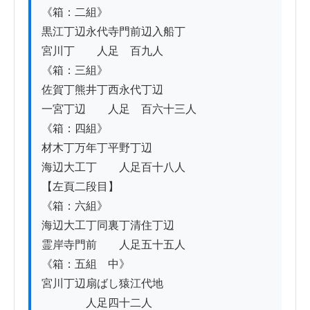
《箱：二組》

黒江丁辺永代寺門前辺入船丁

宮川丁　　人足　百九人

《箱：三組》

佐賀丁熊井丁西永代丁辺

一宮丁辺　　人足　百六十三人

《箱：四組》

材木丁万年丁平野丁辺

海辺大工丁　　人足百十八人

【左頁二段目】

《箱：六組》

海辺大工丁同裏丁清住丁辺

霊岸寺門前　　人足五十五人

《箱：五組　中》

宮川丁辺扇ばし猿江代地

　　　　人足四十二人
