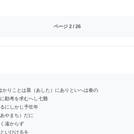
ページ 2 / 26
に勘考を求むへし七難

るにしかじ予壮年

あやまち）だに

く遠からず

といひけるを
