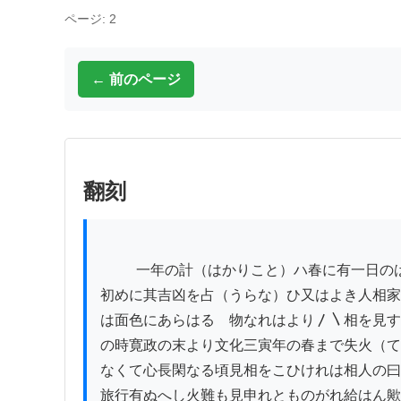
ページ: 2
← 前のページ
翻刻
          一年の計（はかりこと）ハ春に有一日のはかりことは晨（あした）にありといへは春の

初めに其吉凶を占（うらな）ひ又はよき人相家
は面色にあらはるゝ物なれはより〳〵相を見す
の時寛政の末より文化三寅年の春まで失火（て
なくて心長閑なる頃見相をこひけれは相人の曰
旅行有ぬへし火難も見申れとものがれ給はん歟