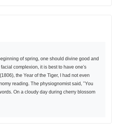
cial complexion, it is best to have one's 
806), the Year of the Tiger, I had not even 
ognomy reading. The physiognomist said, "You 
e words. On a cloudy day during cherry blossom 