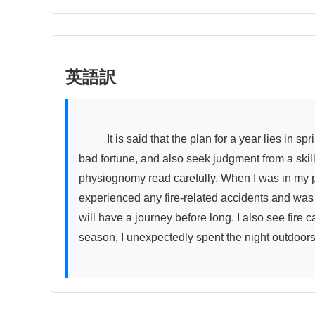
英語訳
          It is said that the plan for a year lies in spring, and the plan for a day lies in the morning. Therefore, at the beginning of spring, one should divine good and 
bad fortune, and also seek judgment from a skill
physiognomy read carefully. When I was in my pri
experienced any fire-related accidents and was l
will have a journey before long. I also see fire
season, I unexpectedly spent the night outdoors, 