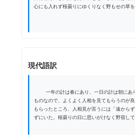
心にも入れず桜曇りにゆくりなく野もせの草を
現代語訳
          一年の計は春にあり、一日の計は朝にありと言うので、春の初めにその吉凶を占い、また良い人相見に判断を求めるべきである。七難は顔色に現れる
ものなので、よくよく人相を見てもらうのが良
もらったところ、人相見が言うには「遠からず
ずにいた。桜曇りの日に思いがけなく野宿して