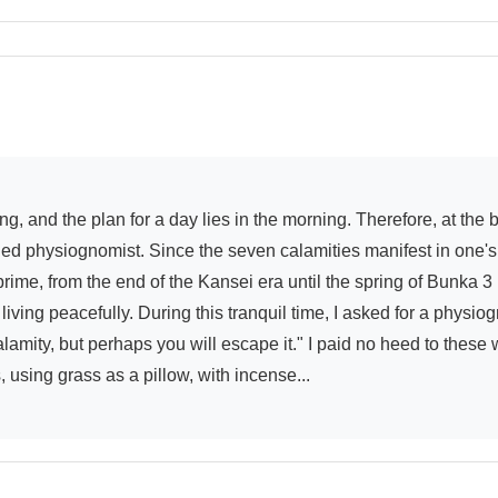
ed physiognomist. Since the seven calamities manifest in one's fa
me, from the end of the Kansei era until the spring of Bunka 3 (1
iving peacefully. During this tranquil time, I asked for a physi
 calamity, but perhaps you will escape it." I paid no heed to thes
using grass as a pillow, with incense...
