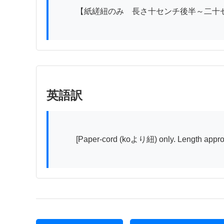
          【紙縒紐のみ　長さ十センチ後半～二十センチ前半か】

英語訳
          [Paper-cord (koより紐) only. Length approximately late 10 cm range to early 20 cm range.]
