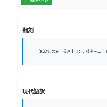
← 前のページ
翻刻
          【紙縒紐のみ　長さ十センチ後半～二十センチ前半か】

現代語訳