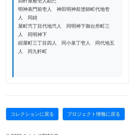
四軒屋敷壱人勘だ

明神表門前壱人　神田明神前塗師町代地壱
人　同紺

屋町弐丁目代地弐人　同明神下御台所町三
人　同明神下

紺屋町三丁目四人　同小泉丁壱人　同代地五
人　同九軒町

コレクションに戻る
プロジェクト情報に戻る