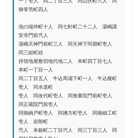
一丁壱人　同二丁目三人　同山伏町弐人　同
御箪笥町四人

池の端仲町十人　同七軒町二十二人　湯嶋講
安寺門前弐人

湯嶋天神門前町三人　同天神下同朋町壱人　
同三組町続

拝領地屋敷切地代地二人　本町四丁目七人　
本町一丁目一人

同二丁目五人　牛込馬場下町一人　牛込榎町
壱人　同水道町

壱人　同改代町壱人　同無量院門前町壱人　
同正蔵院門前壱人

同御納戸町壱人　同拂方町壱人　同御細工町
壱人　岩附町

弐人　本銀町二丁目弐人　同三丁目三人　同