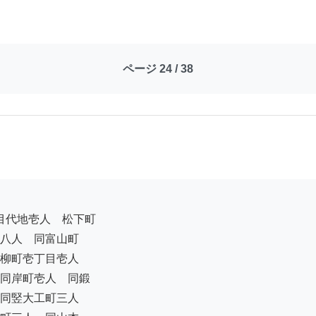
ページ 24 / 38
八人　同富山町

柳町壱丁目壱人

同岸町壱人　同鍛

同竪大工町三人
