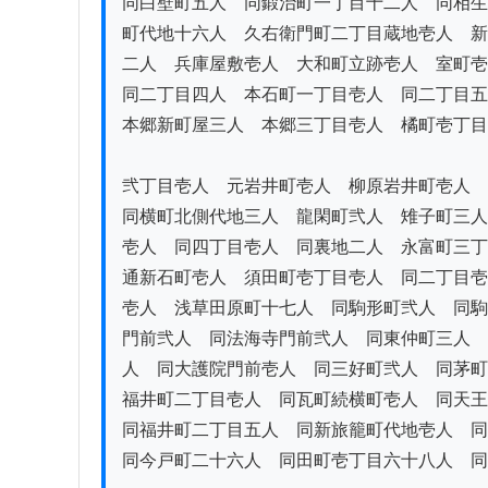
同白壁町五人　同鍛治町一丁目十二人　同相生
町代地十六人　久右衛門町二丁目蔵地壱人　新
二人　兵庫屋敷壱人　大和町立跡壱人　室町壱
同二丁目四人　本石町一丁目壱人　同二丁目五
本郷新町屋三人　本郷三丁目壱人　橘町壱丁目
弐丁目壱人　元岩井町壱人　柳原岩井町壱人　
同横町北側代地三人　龍閑町弐人　雉子町三人
壱人　同四丁目壱人　同裏地二人　永富町三丁
通新石町壱人　須田町壱丁目壱人　同二丁目壱
壱人　浅草田原町十七人　同駒形町弐人　同駒
門前弐人　同法海寺門前弐人　同東仲町三人　
人　同大護院門前壱人　同三好町弐人　同茅町
福井町二丁目壱人　同瓦町続横町壱人　同天王
同福井町二丁目五人　同新旅籠町代地壱人　同
同今戸町二十六人　同田町壱丁目六十八人　同