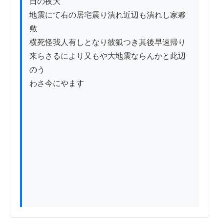
日の夜大

地震にて右の居宅震り潰れ近辺も潰れし家夥
敷

横死怪我人有しとなり彼狐つき其後早速帰り

来らさるにより又もや大地震ならんかと此辺
のう

わさ今にやます
