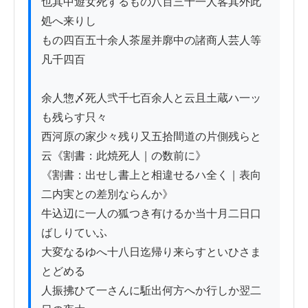
也其中遊女死するもの八百三十一人客其外此
処へ来りし

もの四百五十余人茶屋并廓中の諸商人芸人等
凡千四百

余人惣〆死人弐千七百余人と云且土蔵ハ一ッ
も残らす只々

西河原の家少々残り又五拾間道の片側残らと
云《割書：此焼死人｜の数前に》

《割書：出せし書上と相違せるハ全く｜表向
二内実との差別ならんか》

牛込辺に一人の狐つき有けるか当十月二日口
ばしりていふ

大変なるゆへ十八日迄帰り来らすといひさま
とどめる

人振拂ひて一さんに駈出何方へか行しか翌二