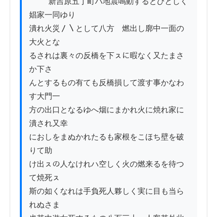
          新吉原五丁町ハ地震鳴動するとひとしく
娼家一同ゆり

潰れ火災〳〵として八方ゟ燃出し廓中一面の
大火とな

るされは裏々の反橋を下ㇲに暇なく又たまさ
か下さ

んとするもの有ても反橋損して渡す事かなわ
す大門一

方の出口となるゆへ烟にまかれ火に焼れ家に
潰され又幸

におしをまぬかれたるも家根をこほち壁を破
りて助

け出ㇲの人なけれハ空しく火の燃来るを待つ
て焼死ㇲ

斯の如くなれは手負死人夥しく実に目も当ら
れぬさま
