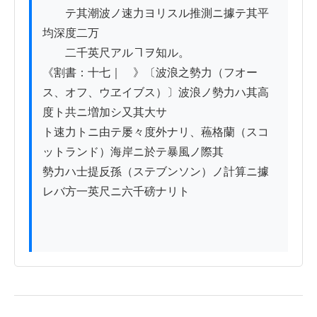
　　テ其潮波ノ速力ヨリスル推測ニ據テ其平
均深度二万

　　二千英尺アルヿヲ知ル。

《割書：十七｜　》〔波浪之勢力（フオー
ス、オフ、ウヱイブス）〕波浪ノ勢力ハ其高
度ト共ニ増加シ又其大サ

ト速力トニ由テ屡々度外ナリ、蘓格蘭（スコ
ットランド）海岸ニ於テ暴風ノ際其

勢力ハ士提反孫（ステブンソン）ノ計算ニ據
レバ方一英尺ニ六千磅ナリト
