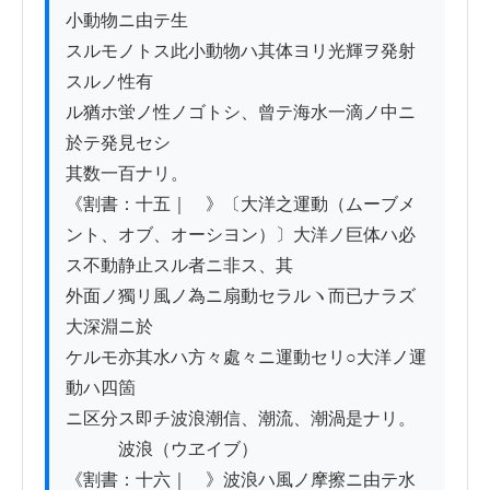
小動物ニ由テ生

スルモノトス此小動物ハ其体ヨリ光輝ヲ発射
スルノ性有

ル猶ホ蛍ノ性ノゴトシ、曾テ海水一滴ノ中ニ
於テ発見セシ

其数一百ナリ。

《割書：十五｜　》〔大洋之運動（ムーブメ
ント、オブ、オーシヨン）〕大洋ノ巨体ハ必
ス不動静止スル者ニ非ス、其

外面ノ獨リ風ノ為ニ扇動セラルヽ而已ナラズ
大深淵ニ於

ケルモ亦其水ハ方々處々ニ運動セリ○大洋ノ運
動ハ四箇

ニ区分ス即チ波浪潮信、潮流、潮渦是ナリ。

　　　波浪（ウヱイブ）

《割書：十六｜　》波浪ハ風ノ摩擦ニ由テ水