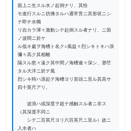
面上ニ生スル水ノ起倒ナリ、其恰

モ進行スルニ彷彿タルハ通常啻ニ其形状ニシ
テ即チ水獨

リ自カラ渾々激動シテ起倒スル者ナリ、ニ箇
ノ波間ニ於ケ

ル低キ處ヲ海槽ト名ク○風益々烈シキトキハ浪
彌々高ク其相離

隔スル愈々遠ク其中間ノ海槽逾々深シ、渺茫
タル大洋ニ於テ風

烈シキ時ハ浪起テ海槽ヨリ首頭ニ至ル其高サ
四十英尺アリ。

　　波浪ハ或深度ヲ超テ感触スル者ニ非ス 
（其深度不同ニ

　　シテ二百英尺ヨリ六百英尺ニ至ル）故ニ
入水者ハ
