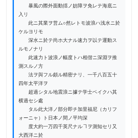
　　暴風の際外面動揺ノ妨障ヲ免レテ海底ニ
入リ

　　此ニ其業ヲ営ム○然レトモ波浪ハ浅水ニ於
ケルヨリモ

　　深水ニ於テ尚ホ大ナル速力ヲ以テ運動ス
ルモノナリ

　　此速力ト波浪ノ幅度トハ相偕ニ深淵ヲ推
測スルノ方

　　法ヲ與フル頗ル精密ナリ、一千八百五十
四年太平洋ヲ

　　超過シタル地震浪ニ據テ学士ベイクハ其
横過セシ處

　　タル此大洋ノ部分即チ加里福尼（カリフ
ォーニャ）ト日本ノ間ノ平均深

　　度大約一万四千英尺ナルヿヲ測知セリ又
大西洋ニ於
