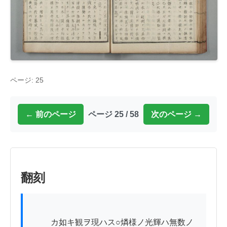
ページ: 25
← 前のページ
ページ 25 / 58
次のページ →
翻刻
          カ如キ観ヲ現ハス○燐様ノ光輝ハ無数ノ