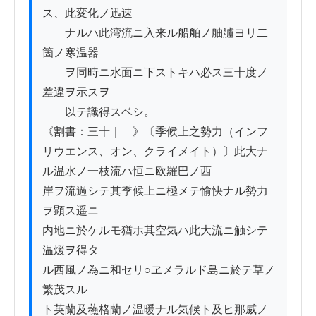
ス、此変化ノ迅速

　　ナルハ此湾流ニ入来ル船舶ノ舳艫ヨリ二
箇ノ寒温器

　　ヲ同時ニ水面ニ下ストキハ必ス三十度ノ
差違ヲ示スヲ

　　以テ識得スベシ。

《割書：三十｜　》〔季候上之勢力（インフ
リウエンス、オン、クライメイト）〕此大ナ
ル温水ノ一枝流ハ恒ニ欧羅巴ノ西

岸ヲ流過シテ其季候上ニ極メテ愉快ナル勢力
ヲ顕ス遥ニ

内地ニ於ケルモ猶ホ其空気ハ此大流ニ触シテ
温煖ヲ得タ

ル西風ノ為ニ和セリ○ヱメラルド島ニ於テ草ノ
繁茂スル

ト英蘭及蘓格蘭ノ温暖ナル気候ト及ヒ那威ノ