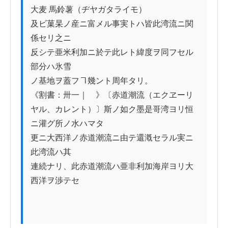
大麦 馬鈴薯（ヂヤガタライモ）

及ビ菓杲ノ産ニ富メル事実トハ皆此湾流ニ関
係セリ之ニ

反シテ亜米利加ニ於テ此レト緯度ヲ同フセル
部分ハ氷雪

ノ基地ヲ蓋フヿ幾ント周年タリ。

《割書：卅一｜　》〔赤道潮流（エクヱーリ
ヤル、カレント）〕斯ノ如ク墨是哥湾ヨリ恒
ニ灌グ所ノ水ハマタ

更ニ大西洋ノ赤道潮流ニ由テ還漑セラル実ニ
此湾流ハ其

連続ナリ、此赤道潮流ハ亜非利加海岸ヨリ大
西洋ヲ渉テセ
