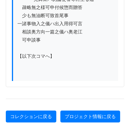
　疎略無之様可申付候惣而贈答

　少も無油断可致首尾事

一諸事物入之儀ハ出入用得可言

　相談奥方向一篇之儀ハ奥老江

　可申談事

【以下次コマへ】

コレクションに戻る
プロジェクト情報に戻る