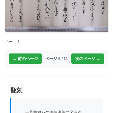
ページ: 6
← 前のページ
ページ 6 / 11
次のページ →
翻刻
          一見舞衆ハ勿論使者等に至る迄
