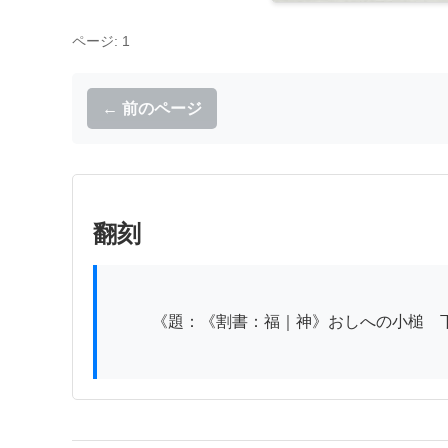
ページ: 1
← 前のページ
翻刻
          《題：《割書：福｜神》おしへの小槌　下》
