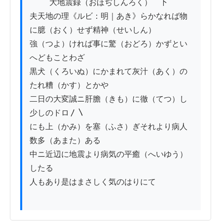
          大地震録（おほぢしんろく）　下

夫天地の理《ルビ：明｜あき》らかなれば物
に臆（おく）せず精神（せいしん）

強（つよ）ければ事に驚（おどろ）かずとい
へどもことわざ

黒犬（くろいぬ）にかまれて灰汁（あく）の
たれ糟（かす）とかや

二日の大変誠ニ肝膽（きも）に徹（てつ）し
少しのドロ〳〵

にも上（かみ）を塞（ふさ）ぎそれより病人 
数多（あまた）ある

中ニ近辺に地震より病気の平癒（へいゆう）
したる

人もあり是はまさしく気のはりにて
