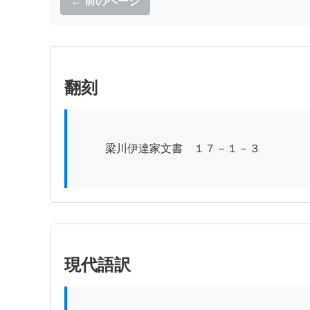
← 前のページ
翻刻
          梁川伊達家文書　１７－１－３

現代語訳