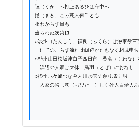
陸（くが）へ打上あるひは海中へ

捲（まき）こみ死人何千とも

相わからず目も

当られぬ次第也

○淡州（だんしう）福良（ふくら）は惣家数三百
　にてのこらず流れ此嶋跡かたもなく相成申候

○勢州山田松坂津白子四日市｜桑名（くわな）す
　浜辺の人家は大体｜鳥羽（とば）におなし

○摂州尼ケ崎つなみ内川水壱丈余り増す船

　人家の損し夥（おびたゝ）しく死人百余人あ