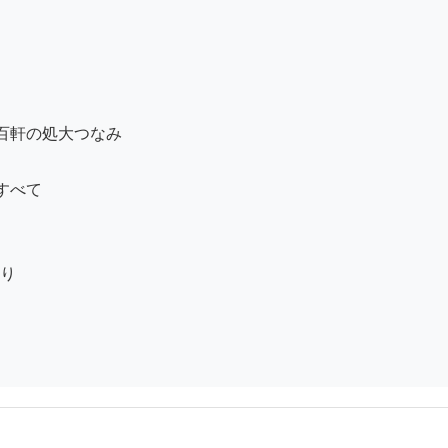
軒の処大つなみ

べて

り
