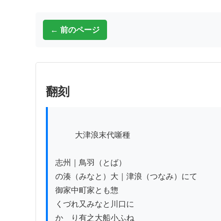
← 前のページ
翻刻
          大津浪末代噺種

志州｜鳥羽（とば）

の湊（みなと）大｜津浪（つなみ）にて

御家中町家とも惣

くづれ又みなと川口に

かゝり有之大船小ふね
