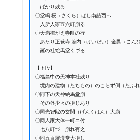
　ばかり残る

〇堂嶋 桜（さくら）ばし南詰西へ

　入所人家五六軒崩る

〇天満梅がえ寺町の行

　あたり正覚寺 境内（けいだい）金毘（こんぴ
　羅の社絵馬堂くづる

【下段】

〇福島中の天神本社残り

　境内の建物（たちもの）のこらず倒（たふれ
〇同下の天神絵馬堂崩

　その外少々の損じあり

〇同光智院の玄関（げんくはん）大崩

〇同人家大体一町ニ付

　七八軒づゝ崩れ有之

〇同五百羅漢堂大損し
