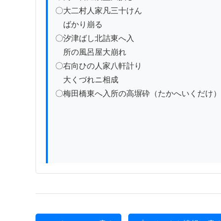
〇大二村人家凡三十けん

　ばかり崩る

〇汐津ばし北詰東へ入

　所の風呂屋大崩れ

〇右向ひの人家八軒計り

　大くづれニ相成

〇梅田橋東へ入所の高塀砕（たかへいくだけ）