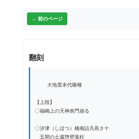
← 前のページ
翻刻
          大地震末代噺種

【上段】

〇福嶋上の天神表門崩る

〇汐津（しほつ）橋南詰凡長さ十

　五間の土蔵惣壁落柱
